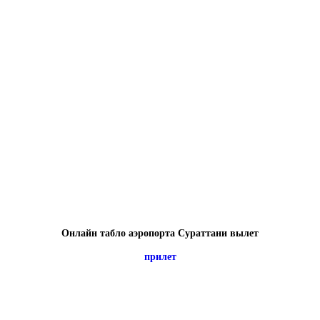
Онлайн табло аэропорта Сураттани вылет
прилет