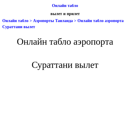
Онлайн табло
вылет и прилет
Онлайн табло
>
Аэропорты Таиланда
>
Онлайн табло аэропорта
Сураттани вылет
Онлайн табло аэропорта
Сураттани вылет