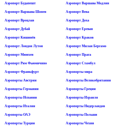
Аэропорт Будапешт
Аэропорт Варшава Модлин
Аэропорт Варшава Шопен
Аэропорт Вена
Аэропорт Вроцлав
Аэропорт Доха
Аэропорт Дубай
Аэропорт Ереван
Аэропорт Кишинёв
Аэропорт Краков
Аэропорт Лондон Лутон
Аэропорт Милан Бергамо
Аэропорт Мюнхен
Аэропорт Прага
Аэропорт Рим Фьюмичино
Аэропорт Стамбул
Аэропорт Франкфурт
Аэропорты мира
Аэропорты Австрии
Аэропорты Великобритании
Аэропорты Германии
Аэропорты Греции
Аэропорты Испании
Аэропорты Израиля
Аэропорты Италии
Аэропорты Нидерландов
Аэропорты ОАЭ
Аэропорты Польши
Аэропорты Турции
Аэропорты Чехии