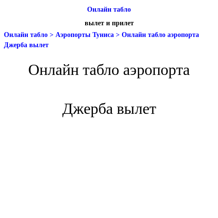
Онлайн табло
вылет и прилет
Онлайн табло
>
Аэропорты Туниса
>
Онлайн табло аэропорта
Джерба вылет
Онлайн табло аэропорта
Джерба вылет