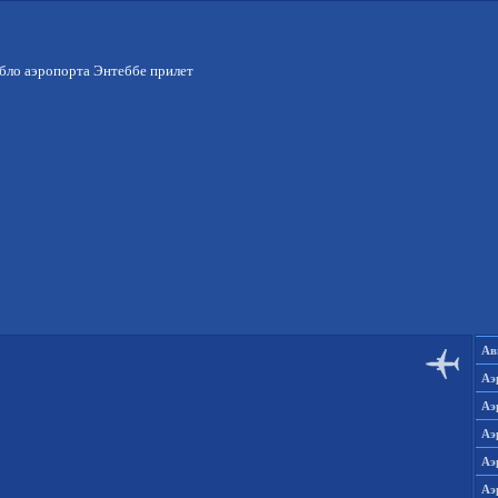
бло аэропорта Энтеббе прилет
Ав
Аэ
Аэ
Аэ
Аэ
Аэ