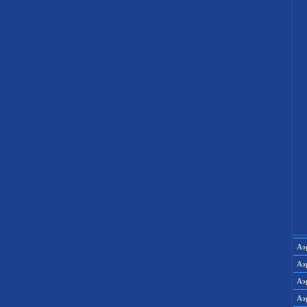
Аэ
Аэ
Аэ
Аэ