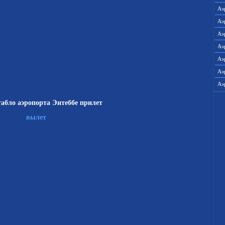
Аэ
Аэ
Аэ
Аэ
Аэ
Аэ
Аэ
абло аэропорта Энтеббе прилет
вылет