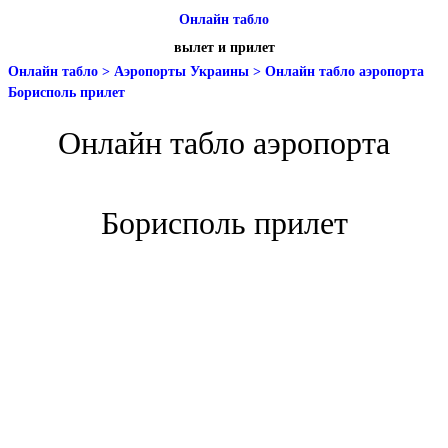
Онлайн табло
вылет и прилет
Онлайн табло
>
Аэропорты Украины
>
Онлайн табло аэропорта
Борисполь прилет
Онлайн табло аэропорта
Борисполь прилет