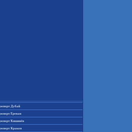
ропорт Дубай
ропорт Ереван
ропорт Кишинёв
ропорт Краков