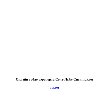
Онлайн табло аэропорта Солт-Лейк-Сити прилет
вылет