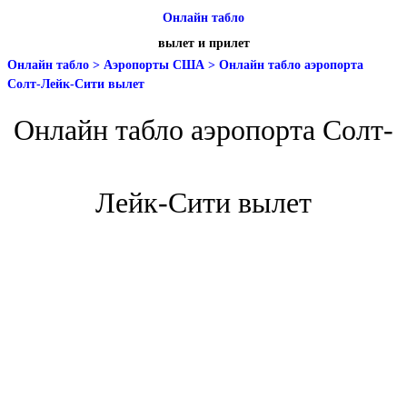
Онлайн табло
вылет и прилет
Онлайн табло
>
Аэропорты США
>
Онлайн табло аэропорта
Солт-Лейк-Сити вылет
Онлайн табло аэропорта Солт-
Лейк-Сити вылет