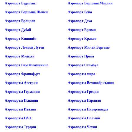
Аэропорт Будапешт
Аэропорт Варшава Модлин
Аэропорт Варшава Шопен
Аэропорт Вена
Аэропорт Вроцлав
Аэропорт Доха
Аэропорт Дубай
Аэропорт Ереван
Аэропорт Кишинёв
Аэропорт Краков
Аэропорт Лондон Лутон
Аэропорт Милан Бергамо
Аэропорт Мюнхен
Аэропорт Прага
Аэропорт Рим Фьюмичино
Аэропорт Стамбул
Аэропорт Франкфурт
Аэропорты мира
Аэропорты Австрии
Аэропорты Великобритании
Аэропорты Германии
Аэропорты Греции
Аэропорты Испании
Аэропорты Израиля
Аэропорты Италии
Аэропорты Нидерландов
Аэропорты ОАЭ
Аэропорты Польши
Аэропорты Турции
Аэропорты Чехии