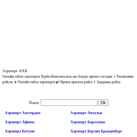
Аэропорт: KXK
Онлайн табло аэропорта Хурба Комсомольск-на-Амуре прилет сегодня ⭐ Расписание
рейсов ✈️ Онлайн табло аэропорта ✔️ Время прилета рейса ⚡ Задержка рейса.
Поиск:
Аэропорт Амстердам
Аэропорт Анталья
Аэропорт Афины
Аэропорт Барселона
Аэропорт Батуми
Аэропорт Берлин Бранденбург