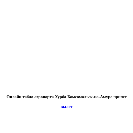
Онлайн табло аэропорта Хурба Комсомольск-на-Амуре прилет
вылет