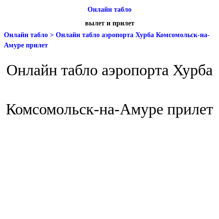
Онлайн табло
вылет и прилет
Онлайн табло
>
Онлайн табло аэропорта Хурба Комсомольск-на-
Амуре прилет
Онлайн табло аэропорта Хурба
Комсомольск-на-Амуре прилет