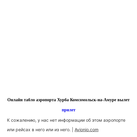
Онлайн табло аэропорта Хурба Комсомольск-на-Амуре вылет
прилет