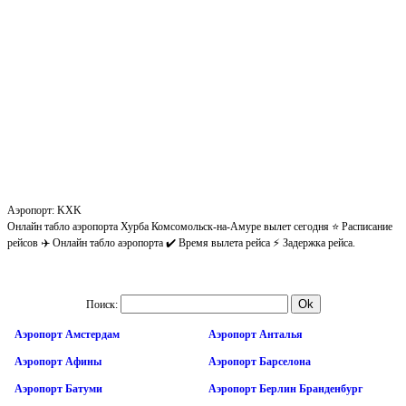
Аэропорт: KXK
Онлайн табло аэропорта Хурба Комсомольск-на-Амуре вылет сегодня ⭐ Расписание
рейсов ✈️ Онлайн табло аэропорта ✔️ Время вылета рейса ⚡ Задержка рейса.
Поиск:
Аэропорт Амстердам
Аэропорт Анталья
Аэропорт Афины
Аэропорт Барселона
Аэропорт Батуми
Аэропорт Берлин Бранденбург