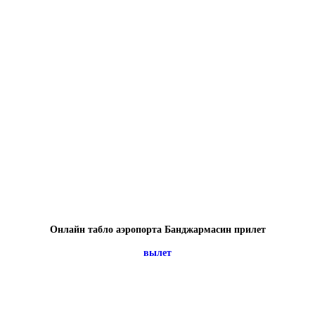
Онлайн табло аэропорта Банджармасин прилет
вылет