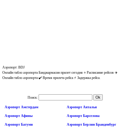
Аэропорт: BDJ
Онлайн табло аэропорта Банджармасин прилет сегодня ⭐ Расписание рейсов ✈️
Онлайн табло аэропорта ✔️ Время прилета рейса ⚡ Задержка рейса.
Поиск:
Аэропорт Амстердам
Аэропорт Анталья
Аэропорт Афины
Аэропорт Барселона
Аэропорт Батуми
Аэропорт Берлин Бранденбург