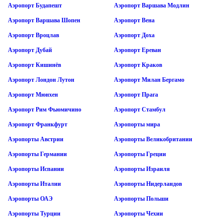
Аэропорт Будапешт
Аэропорт Варшава Модлин
Аэропорт Варшава Шопен
Аэропорт Вена
Аэропорт Вроцлав
Аэропорт Доха
Аэропорт Дубай
Аэропорт Ереван
Аэропорт Кишинёв
Аэропорт Краков
Аэропорт Лондон Лутон
Аэропорт Милан Бергамо
Аэропорт Мюнхен
Аэропорт Прага
Аэропорт Рим Фьюмичино
Аэропорт Стамбул
Аэропорт Франкфурт
Аэропорты мира
Аэропорты Австрии
Аэропорты Великобритании
Аэропорты Германии
Аэропорты Греции
Аэропорты Испании
Аэропорты Израиля
Аэропорты Италии
Аэропорты Нидерландов
Аэропорты ОАЭ
Аэропорты Польши
Аэропорты Турции
Аэропорты Чехии